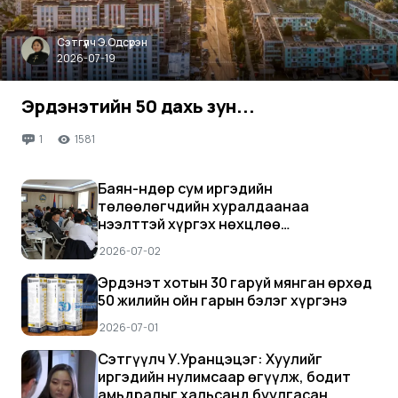
Сэтгүүлч Э.Одсүрэн
2026-07-19
Эрдэнэтийн 50 дахь зун...
1
1581
Баян-Өндөр сум иргэдийн
төлөөлөгчдийн хуралдаанаа
нээлттэй хүргэх нөхцлөө
сайжруулаач
2026-07-02
Эрдэнэт хотын 30 гаруй мянган өрхөд
50 жилийн ойн гарын бэлэг хүргэнэ
2026-07-01
Сэтгүүлч У.Уранцэцэг: Хуулийг
иргэдийн нулимсаар өгүүлж, бодит
амьдралыг хальсанд буулгасан