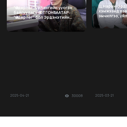
Ц.Наран-Эрдэ
“Өндөрлөг” урлангийн үүсгэн
хэмжээнд ха
байгуулагч Ө.ОТГОНБААТАР:
эмчилгээ, үй
“Өндөрлөг" бол Эрдэнэтийн
тулгуур төв 
брэнд
2025-04-21
30008
2025-03-21