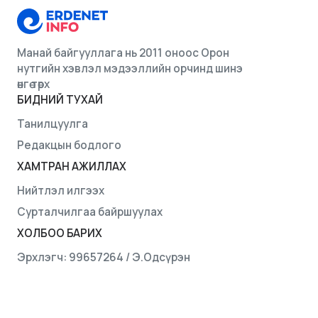
Манай байгууллага нь 2011 оноос Орон
нутгийн хэвлэл мэдээллийн орчинд шинэ
өнгө төрх
БИДНИЙ ТУХАЙ
Танилцуулга
Редакцын бодлого
ХАМТРАН АЖИЛЛАХ
Нийтлэл илгээх
Сурталчилгаа байршуулах
ХОЛБОО БАРИХ
Эрхлэгч: 99657264 / Э.Одсүрэн