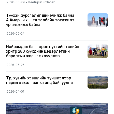
•
2026-06-29
Meetup in Erdenet
Түүхэн дурсгалыг шинэчилж байна:
А.Амарын хөшөө, төв талбайн тохижилт
үргэлжилж байна
2026-06-24
Найрамдал багт орон нутгийн төсвийн
хөрөнгөөр 280 хүүхдийн цэцэрлэгийн
барилгын ажлыг эхлүүллээ
2026-06-23
Төр, хувийн хэвшлийн түншлэлээр
нарны цахилгаан станц байгуулна
2026-04-07