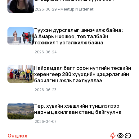
•
2026-06-29
Meetup in Erdenet
Түүхэн дурсгалыг шинэчилж байна:
А.Амарын хөшөө, төв талбайн
тохижилт үргэлжилж байна
2026-06-24
Найрамдал багт орон нутгийн төсвийн
хөрөнгөөр 280 хүүхдийн цэцэрлэгийн
барилгын ажлыг эхлүүллээ
2026-06-23
Төр, хувийн хэвшлийн түншлэлээр
нарны цахилгаан станц байгуулна
2026-04-07
Онцлох