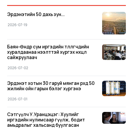
Эрдэнэтийн 50 дахь зун...
2026-07-19
Баян-Өндөр сум иргэдийн төлөөлөгчдийн
хуралдаанаа нээлттэй хүргэх нөхцлөө
сайжруулаач
2026-07-02
Эрдэнэт хотын 30 гаруй мянган өрхөд 50
жилийн ойн гарын бэлэг хүргэнэ
2026-07-01
Сэтгүүлч У.Уранцэцэг: Хуулийг
иргэдийн нулимсаар өгүүлж, бодит
амьдралыг хальсанд буулгасан